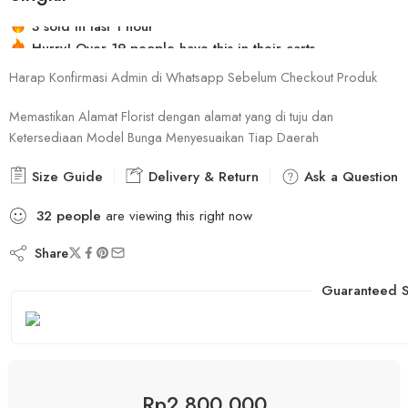
Hurry! Over 19 people have this in their carts
3 sold in last 1 hour
Harap Konfirmasi Admin di Whatsapp Sebelum Checkout Produk
Memastikan Alamat Florist dengan alamat yang di tuju dan
Ketersediaan Model Bunga Menyesuaikan Tiap Daerah
Size Guide
Delivery & Return
Ask a Question
32
people
are viewing this right now
Share
Guaranteed S
Rp
2,800,000