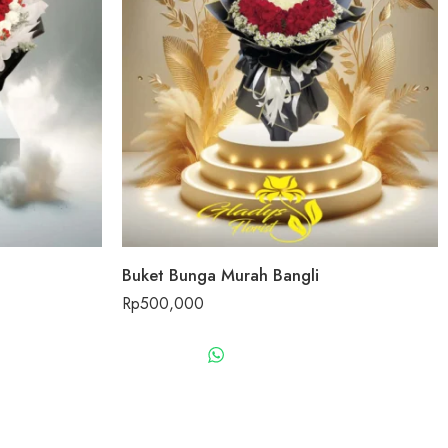
Buket Bunga Murah Bangli
Rp
500,000
US
WHATSAPP US