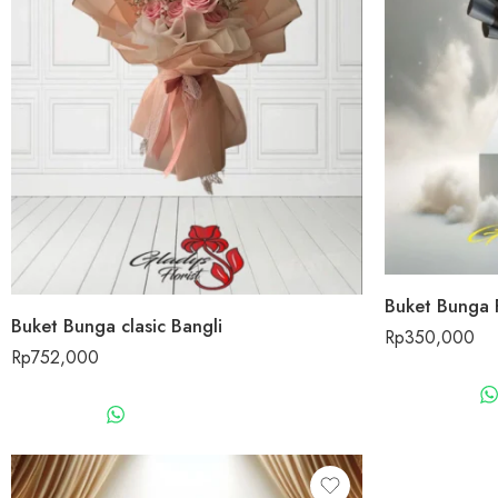
Buket Bunga 
Buket Bunga clasic Bangli
Rp
350,000
Rp
752,000
WHATSAPP US