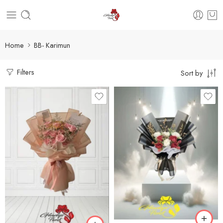
Home
BB- Karimun
Filters
Sort by