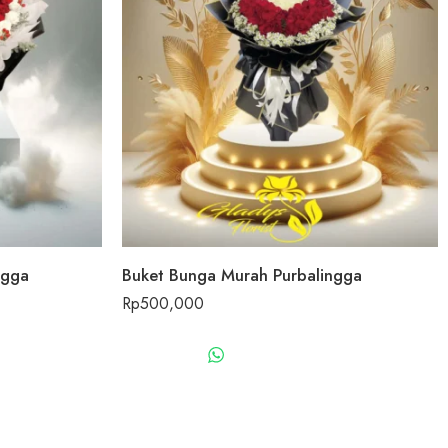
ngga
Buket Bunga Murah Purbalingga
Rp
500,000
US
WHATSAPP US