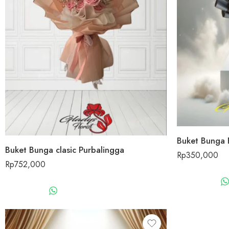
Buket Bunga 
Buket Bunga clasic Purbalingga
Rp
350,000
Rp
752,000
WHATSAPP US