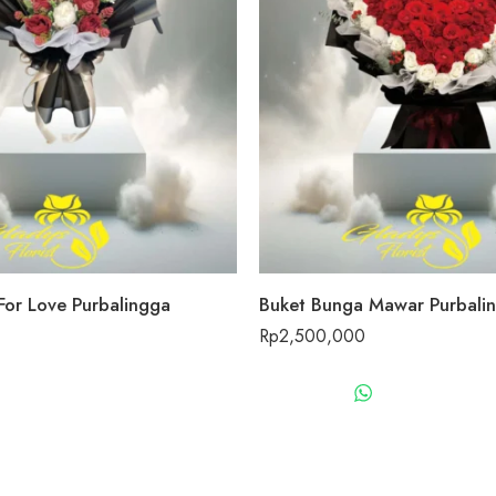
For Love Purbalingga
Buket Bunga Mawar Purbali
Rp
2,500,000
WHATSAPP US
WHATSAPP 