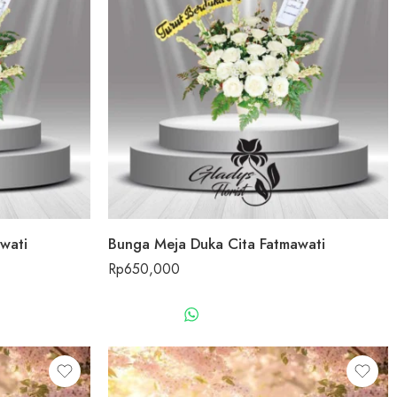
wati
Bunga Meja Duka Cita Fatmawati
Rp
650,000
US
WHATSAPP US