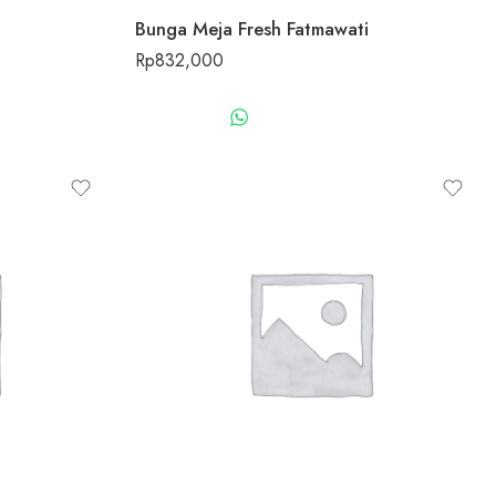
Bunga Meja Fresh Fatmawati
Rp
832,000
US
WHATSAPP US