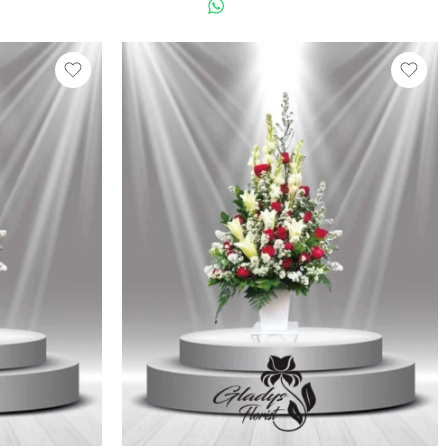
US
WHATSAPP US