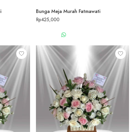
i
Bunga Meja Murah Fatmawati
Rp
425,000
US
WHATSAPP US