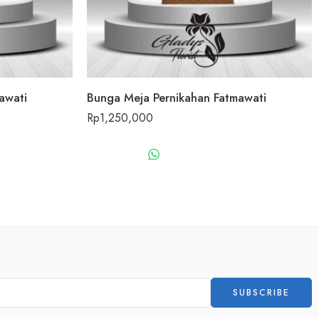
awati
Bunga Meja Pernikahan Fatmawati
Rp
1,250,000
US
WHATSAPP US