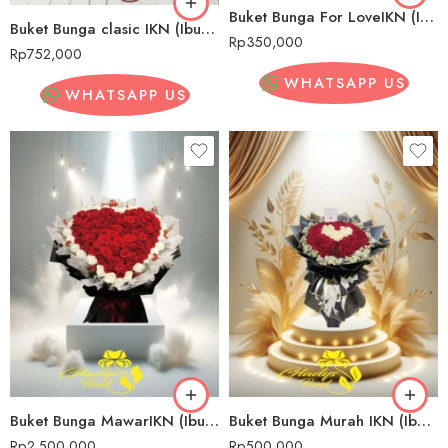
Buket Bunga For LoveIKN (Ibu Kota Nusantara)
Buket Bunga clasic IKN (Ibu Kota Nusantara)
Rp
350,000
Rp
752,000
WHATSAPP US
WHATSAPP US
Buket Bunga MawarIKN (Ibu Kota Nusantara)
Buket Bunga Murah IKN (Ibu Kota Nusantara)
Rp
2,500,000
Rp
500,000