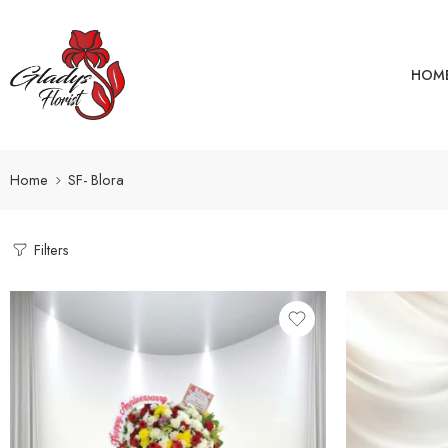
HOM
Home
SF- Blora
Filters