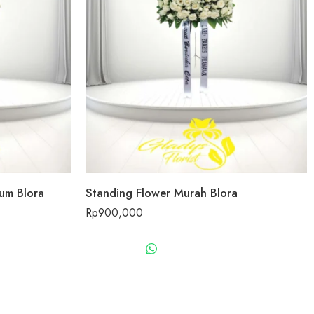
um Blora
Standing Flower Murah Blora
Rp
900,000
US
WHATSAPP US