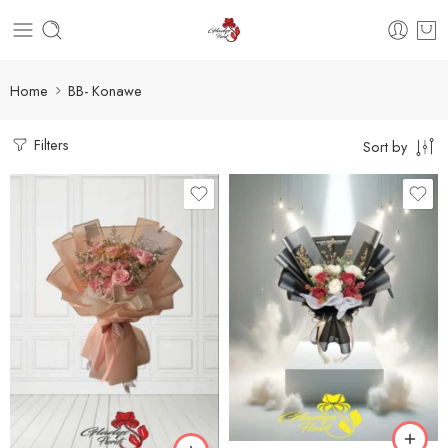
Home
BB- Konawe
Filters
Sort by