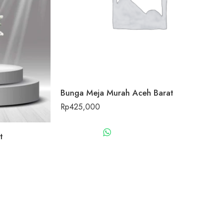
Bunga Meja Murah Aceh Barat
Rp
425,000
WHATSAPP US
t
US