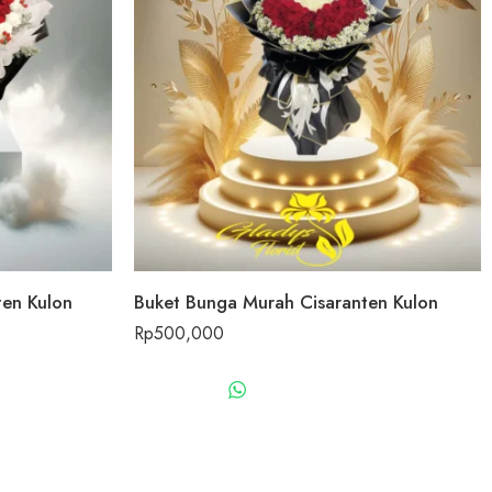
ten Kulon
Buket Bunga Murah Cisaranten Kulon
Rp
500,000
US
WHATSAPP US