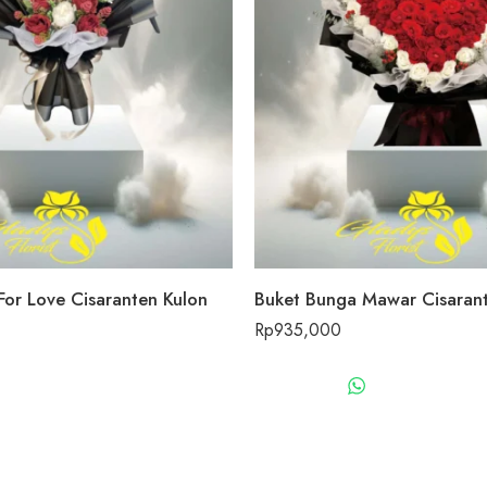
For Love Cisaranten Kulon
Buket Bunga Mawar Cisaran
Rp
935,000
WHATSAPP US
WHATSAPP 