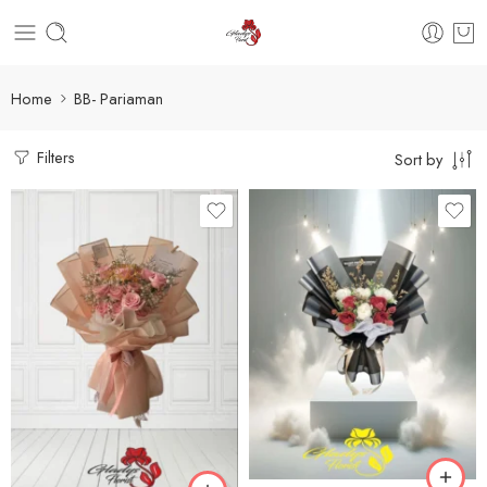
Home
BB- Pariaman
Filters
Sort by