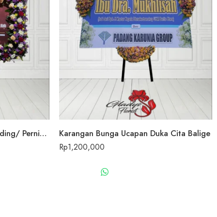
Karangan Bunga Papan Wedding/ Pernikahan Balige
Karangan Bunga Ucapan Duka Cita Balige
Rp
1,200,000
US
WHATSAPP US