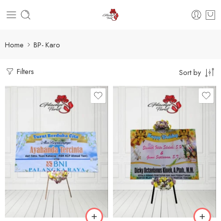
Home
BP- Karo
Filters
Sort by