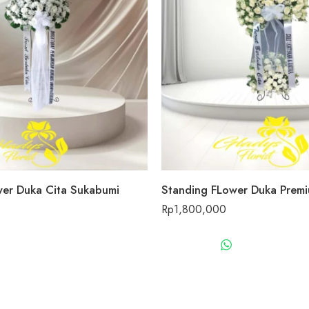
wer Duka Cita Sukabumi
Standing FLower Duka Prem
Rp
1,800,000
WHATSAPP US
WHATSAPP 