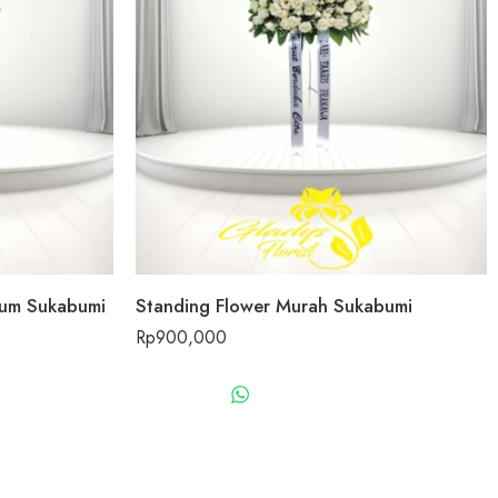
ium Sukabumi
Standing Flower Murah Sukabumi
Rp
900,000
US
WHATSAPP US