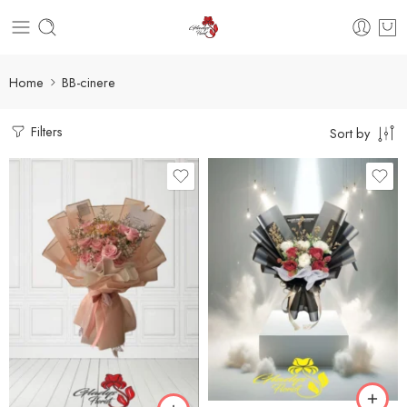
Home
BB-cinere
Filters
Sort by