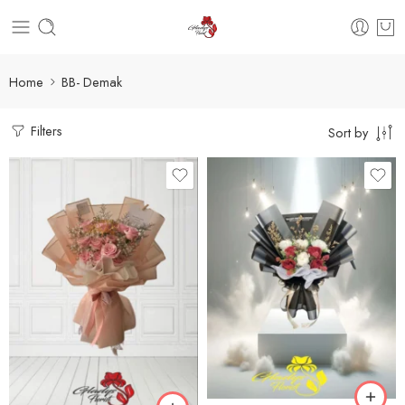
Home
BB- Demak
Filters
Sort by