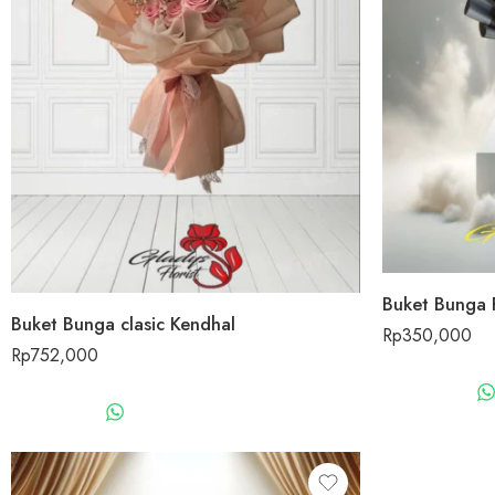
Buket Bunga 
Buket Bunga clasic Kendhal
Rp
350,000
Rp
752,000
WHATSAPP US