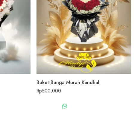
Buket Bunga Murah Kendhal
Rp
500,000
US
WHATSAPP US