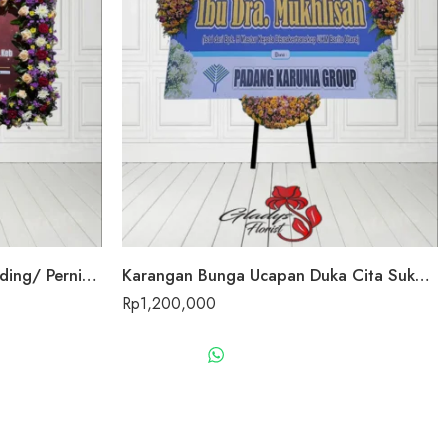
Karangan Bunga Papan Wedding/ Pernikahan Sukabungah
Karangan Bunga Ucapan Duka Cita Sukabungah
Rp
1,200,000
US
WHATSAPP US