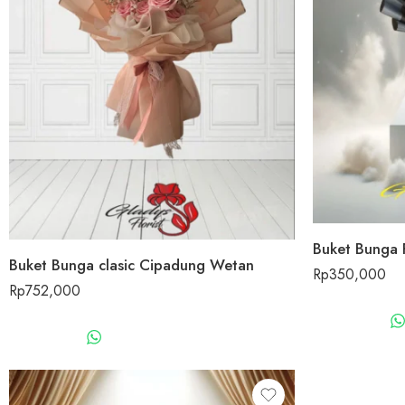
Buket Bunga 
Buket Bunga clasic Cipadung Wetan
Rp
350,000
Rp
752,000
WHATSAPP US