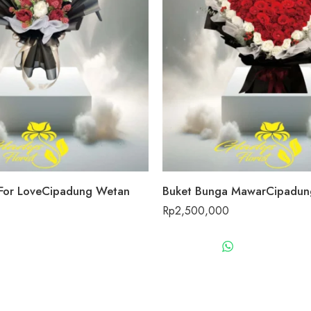
For LoveCipadung Wetan
Buket Bunga MawarCipadun
Rp
2,500,000
WHATSAPP US
WHATSAPP 