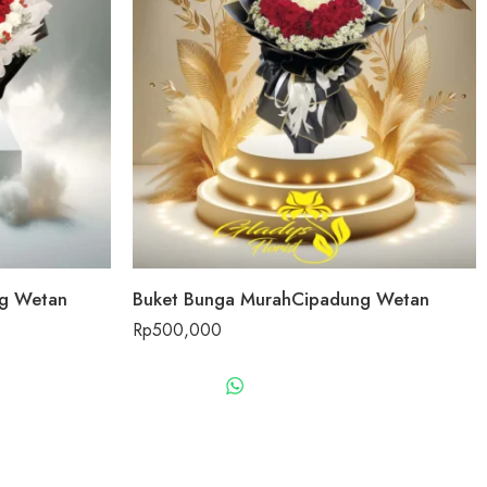
g Wetan
Buket Bunga MurahCipadung Wetan
Rp
500,000
US
WHATSAPP US