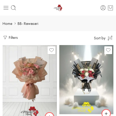
Home
BB- Rawasari
Filters
Sort by