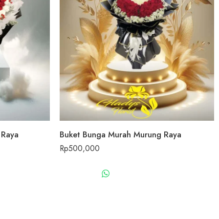
 Raya
Buket Bunga Murah Murung Raya
Rp
500,000
US
WHATSAPP US