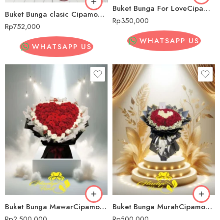
Buket Bunga For LoveCipamokolan
Buket Bunga clasic Cipamokolan
Rp
350,000
Rp
752,000
WHATSAPP US
WHATSAPP US
Buket Bunga MawarCipamokolan
Buket Bunga MurahCipamokolan
Rp
2,500,000
Rp
500,000