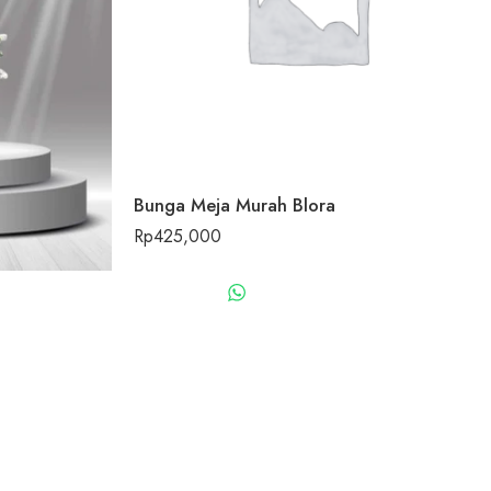
Bunga Meja Murah Blora
Rp
425,000
WHATSAPP US
US