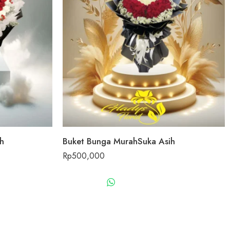
h
Buket Bunga MurahSuka Asih
Rp
500,000
US
WHATSAPP US