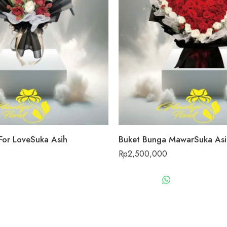
For LoveSuka Asih
Buket Bunga MawarSuka Asi
Rp
2,500,000
WHATSAPP US
WHATSAPP 