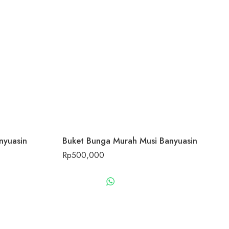
nyuasin
Buket Bunga Murah Musi Banyuasin
Rp
500,000
US
WHATSAPP US