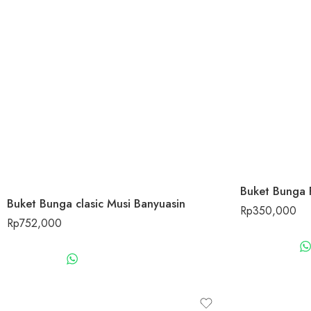
Buket Bunga 
Buket Bunga clasic Musi Banyuasin
Rp
350,000
Rp
752,000
WHATSAPP US