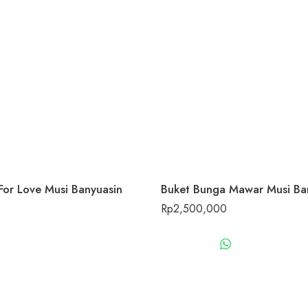
For Love Musi Banyuasin
Buket Bunga Mawar Musi Ba
Rp
2,500,000
WHATSAPP US
WHATSAPP 